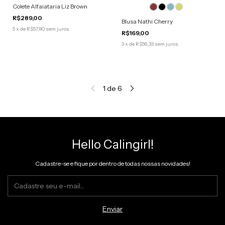
Colete Alfaiataria Liz Brown
R$289,00
Blusa Nathi Cherry
5
x
de
R$57,80
sem juros
R$169,00
3
x
de
R$56,33
sem juros
1
de
6
Hello Calingirl!
Cadastre-se e fique por dentro de todas nossas novidades!