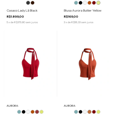
Casaco Lady Lã Black
Blusa Aurora Butter Yellow
R$1.899,00
R$169,00
5
x
de
R$379,80
sem juros
3
x
de
R$56,33
sem juros
AURORA:
AURORA: