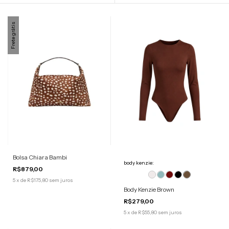
Frete grátis
Bolsa Chiara Bambi
body kenzie:
R$879,00
5
x
de
R$175,80
sem juros
Body Kenzie Brown
R$279,00
5
x
de
R$55,80
sem juros