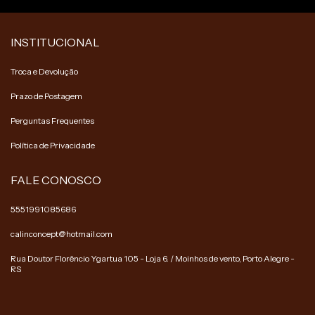
INSTITUCIONAL
Troca e Devolução
Prazo de Postagem
Perguntas Frequentes
Política de Privacidade
FALE CONOSCO
5551991085686
calinconcept@hotmail.com
Rua Doutor Florêncio Ygartua 105 - Loja 6. / Moinhos de vento, Porto Alegre -
RS