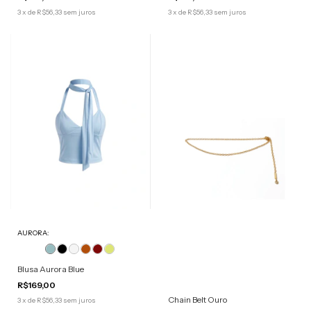
3
x
de
R$56,33
sem juros
3
x
de
R$56,33
sem juros
AURORA:
Blusa Aurora Blue
R$169,00
Chain Belt Ouro
3
x
de
R$56,33
sem juros