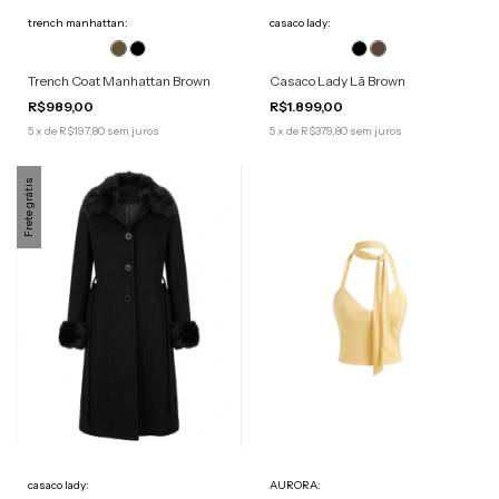
trench manhattan:
casaco lady:
Trench Coat Manhattan Brown
Casaco Lady Lã Brown
R$989,00
R$1.899,00
5
x
de
R$197,80
sem juros
5
x
de
R$379,80
sem juros
Frete grátis
casaco lady:
AURORA: