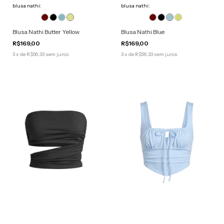
blusa nathi:
blusa nathi:
Blusa Nathi Butter Yellow
Blusa Nathi Blue
R$169,00
R$169,00
3
x
de
R$56,33
sem juros
3
x
de
R$56,33
sem juros