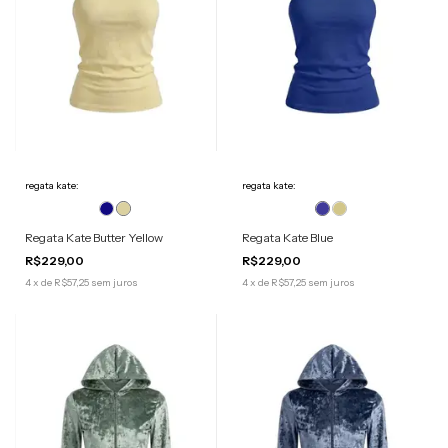
regata kate:
regata kate:
Regata Kate Butter Yellow
Regata Kate Blue
R$229,00
R$229,00
4
x
de
R$57,25
sem juros
4
x
de
R$57,25
sem juros