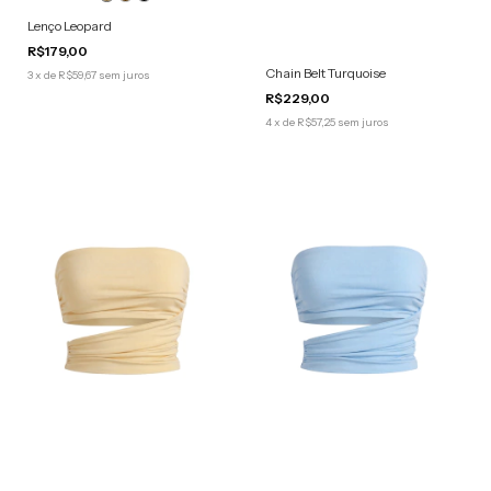
Lenço Leopard
R$179,00
Chain Belt Turquoise
3
x
de
R$59,67
sem juros
R$229,00
4
x
de
R$57,25
sem juros