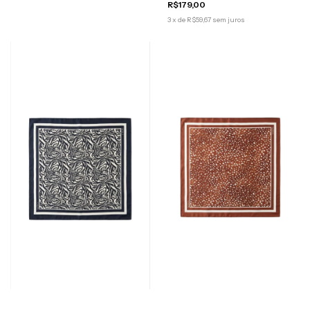
R$179,00
3
x
de
R$59,67
sem juros