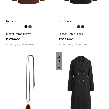
blazer roma:
blazer roma:
Blazer Roma Brown
Blazer Roma Black
R$789,00
R$789,00
5
x
de
R$157,80
sem juros
5
x
de
R$157,80
sem juros
Frete grátis