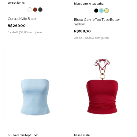
corset kylie:
blusa carrie top tube:
Corset Kylie Black
Blusa Carrie Top Tube Butter
Yellow
R$269,00
R$189,00
5
x
de
R$53,80
sem juros
3
x
de
R$63,00
sem juros
blusa malu :
blusa carrie top tube: