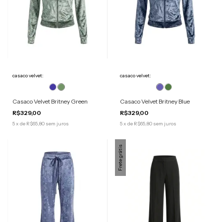
casaco velvet:
casaco velvet:
Casaco Velvet Britney Green
Casaco Velvet Britney Blue
R$329,00
R$329,00
5
x
de
R$65,80
sem juros
5
x
de
R$65,80
sem juros
Frete grátis