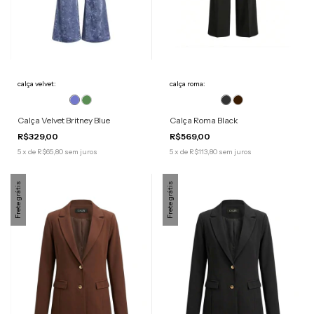
calça velvet:
calça roma:
Calça Velvet Britney Blue
Calça Roma Black
R$329,00
R$569,00
5
x
de
R$65,80
sem juros
5
x
de
R$113,80
sem juros
Frete grátis
Frete grátis