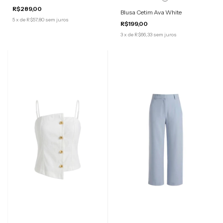
R$289,00
Blusa Cetim Ava White
5
x
de
R$57,80
sem juros
R$199,00
3
x
de
R$66,33
sem juros