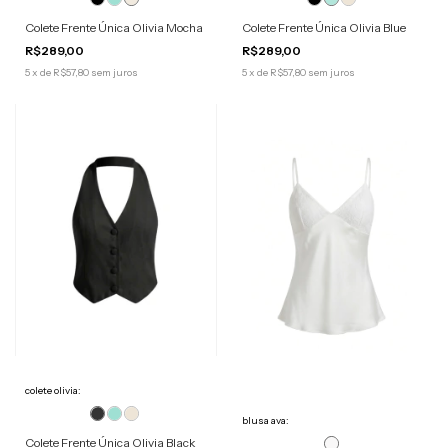
Colete Frente Única Olivia Mocha
Colete Frente Única Olivia Blue
R$289,00
R$289,00
5
x
de
R$57,80
sem juros
5
x
de
R$57,80
sem juros
colete olivia:
blusa ava:
Colete Frente Única Olivia Black