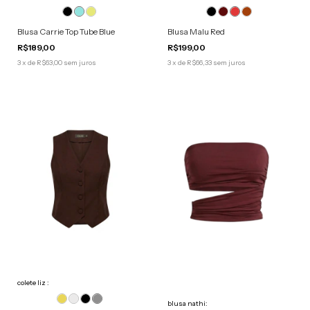
Blusa Malu Red
Blusa Carrie Top Tube Blue
R$199,00
R$189,00
3
x
de
R$66,33
sem juros
3
x
de
R$63,00
sem juros
colete liz :
blusa nathi: