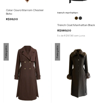
Colar Couro Marrom Chocker
trench manhattan:
Boho
R$99,00
Trench Coat Manhattan Black
R$989,00
5
x
de
R$197,80
sem juros
Frete grátis
Frete grátis