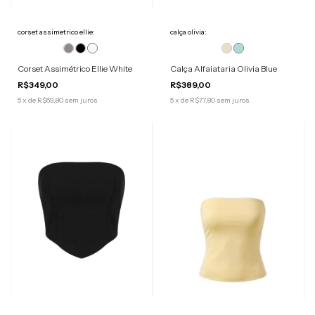
corset assimetrico ellie:
calça olivia:
Corset Assimétrico Ellie White
Calça Alfaiataria Olivia Blue
R$349,00
R$389,00
5
x
de
R$69,80
sem juros
5
x
de
R$77,80
sem juros