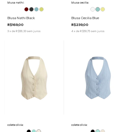
blusa nathi:
blusa cecilia:
Blusa Nathi Black
Blusa Cecilia Blue
R$169,00
R$239,00
3
x
de
R$56,33
sem juros
4
x
de
R$59,75
sem juros
colete olivia:
colete olivia: