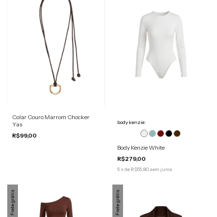
Colar Couro Marrom Chocker
body kenzie:
Yas
R$99,00
Body Kenzie White
R$279,00
5
x
de
R$55,80
sem juros
Frete grátis
Frete grátis